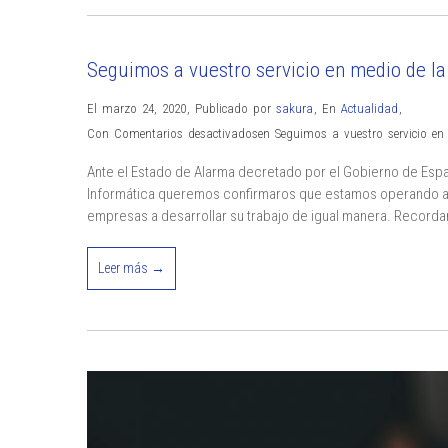
Seguimos a vuestro servicio en medio de l
El marzo 24, 2020
,
Publicado por
sakura
,
En
Actualidad
,
Con
Comentarios desactivados
en Seguimos a vuestro servicio e
Ante el Estado de Alarma decretado por el Gobierno de Esp
Informática queremos confirmaros que estamos operando al
empresas a desarrollar su trabajo de igual manera. Record
Leer más →