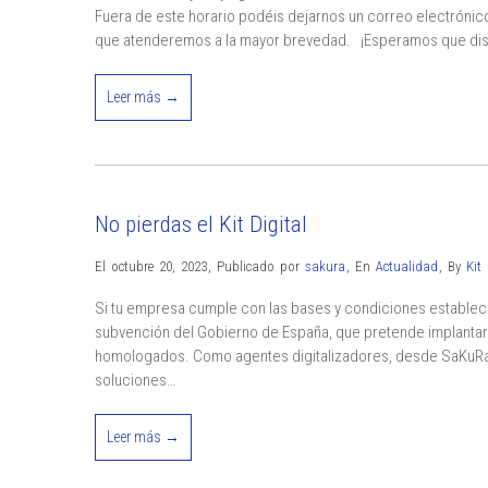
Fuera de este horario podéis dejarnos un correo electrónic
que atenderemos a la mayor brevedad. ¡Esperamos que disf
Leer más →
No pierdas el Kit Digital
El octubre 20, 2023
,
Publicado por
sakura
,
En
Actualidad
,
By
Kit 
Si tu empresa cumple con las bases y condiciones establecida
subvención del Gobierno de España, que pretende implantar 
homologados. Como agentes digitalizadores, desde SaKuRa Inf
soluciones…
Leer más →