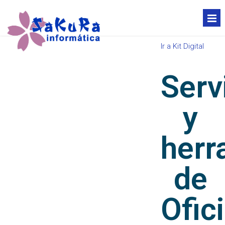
Ir a Kit Digital
Serv
y
herr
de
Ofic