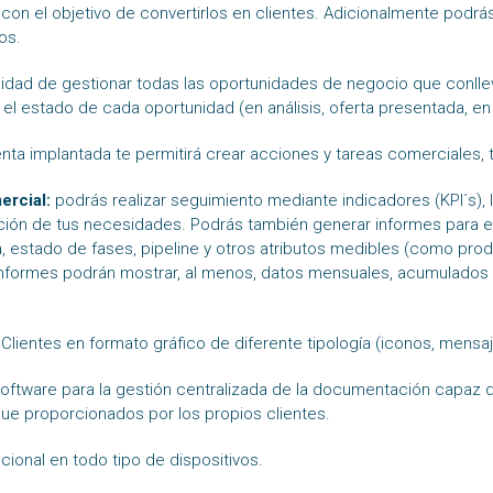
 con el objetivo de convertirlos en clientes. Adicionalmente podrá
os.
ilidad de gestionar todas las oportunidades de negocio que conllev
 estado de cada oportunidad (en análisis, oferta presentada, en
enta implantada te permitirá crear acciones y tareas comerciales
ercial:
podrás realizar seguimiento mediante indicadores (KPI´s), 
ción de tus necesidades. Podrás también generar informes para el
, estado de fases, pipeline y otros atributos medibles (como produ
s informes podrán mostrar, al menos, datos mensuales, acumulados 
 Clientes en formato gráfico de diferente tipología (iconos, mensa
n software para la gestión centralizada de la documentación capaz 
 que proporcionados por los propios clientes.
cional en todo tipo de dispositivos.